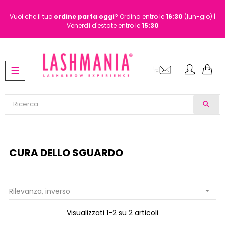
Vuoi che il tuo
ordine
parta oggi
? Ordina entro le
16:30
(lun-gio) |
Venerdì d'estate entro le
15:30
navigazione
☰
Toggle
search
CURA DELLO SGUARDO
Rilevanza, inverso

Visualizzati 1-2 su 2 articoli