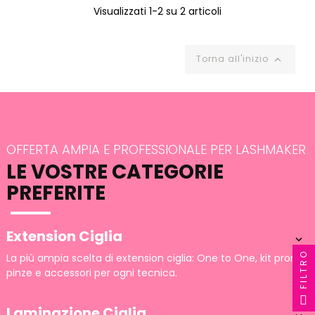
Visualizzati 1-2 su 2 articoli
Torna all'inizio

OFFERTA AMPIA E PROFESSIONALE PER LASHMAKER
LE VOSTRE CATEGORIE
PREFERITE
Extension Ciglia

FILTRO
La più ampia scelta di extension ciglia: One to One, kit pronti,
pinze e accessori per ogni tecnica.
Laminazione Ciglia