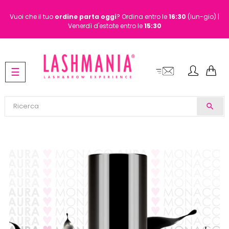
Vuoi che il tuo
ordine
parta oggi
? Ordina entro le
16:30
(lun-gio) |
Venerdì d'estate entro le
15:30
navigazione
☰
Toggle
search