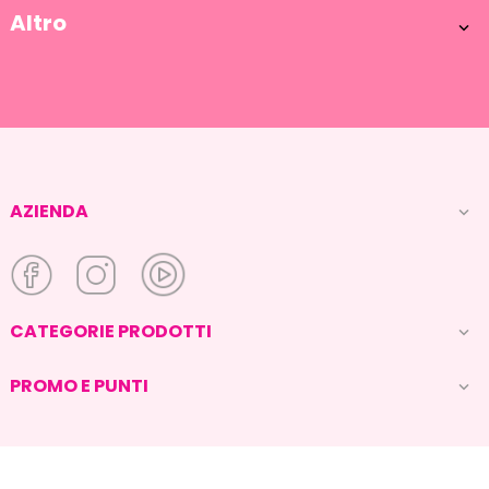
Altro

AZIENDA

CATEGORIE PRODOTTI

PROMO E PUNTI
