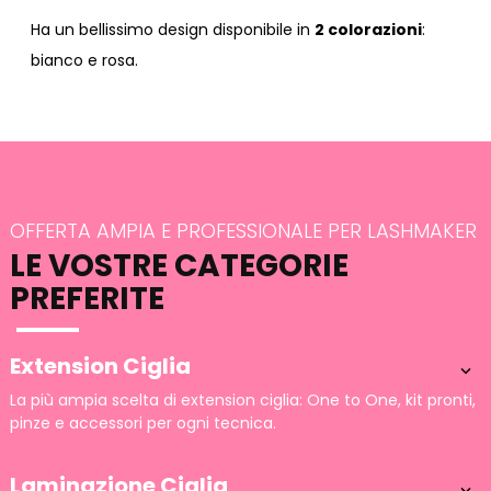
Ha un bellissimo design disponibile in
2 colorazioni
:
bianco e rosa.
OFFERTA AMPIA E PROFESSIONALE PER LASHMAKER
LE VOSTRE CATEGORIE
PREFERITE
Extension Ciglia

La più ampia scelta di extension ciglia: One to One, kit pronti,
pinze e accessori per ogni tecnica.
Laminazione Ciglia