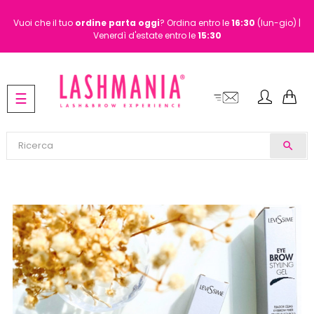
Vuoi che il tuo
ordine
parta oggi
? Ordina entro le
16:30
(lun-gio) |
Venerdì d'estate entro le
15:30
navigazione
☰
Toggle
search