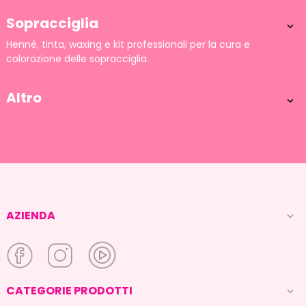
Sopracciglia

Henné, tinta, waxing e kit professionali per la cura e
colorazione delle sopracciglia.
Altro

AZIENDA

CATEGORIE PRODOTTI
