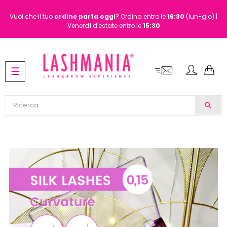
Vuoi che il tuo
ordine
parta oggi
? Ordina entro le
16:30
(lun-gio) |
Venerdì d'estate entro le
15:30
navigazione
☰
Toggle
search